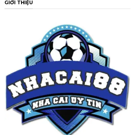
GIỚI THIỆU