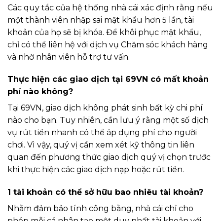
Các quy tắc của hệ thống nhà cái xác định rằng nếu
một thành viên nhập sai mật khẩu hơn 5 lần, tài
khoản của họ sẽ bị khóa. Để khôi phục mật khẩu,
chỉ có thể liên hệ với dịch vụ Chăm sóc khách hàng
và nhờ nhân viên hỗ trợ tư vấn.
Thực hiện các giao dịch tại 69VN có mất khoản
phí nào không?
Tại 69VN, giao dịch không phát sinh bất kỳ chi phí
nào cho bạn. Tuy nhiên, cần lưu ý rằng một số dịch
vụ rút tiền nhanh có thể áp dụng phí cho người
chơi. Vì vậy, quý vị cần xem xét kỹ thông tin liên
quan đến phương thức giao dịch quý vị chọn trước
khi thực hiện các giao dịch nạp hoặc rút tiền.
1 tài khoản có thể sở hữu bao nhiêu tài khoản?
Nhằm đảm bảo tính công bằng, nhà cái chỉ cho
phép mỗi cá nhân tạo một duy nhất tài khoản với