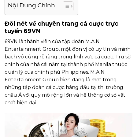
Nội Dung Chính
Đôi nét về chuyên trang cá cược trực
tuyến 69VN
69VN là thành viên của tập đoàn M.A.N
Entertainment Group, một đơn vị có uy tín và minh
bạch vô cùng rõ ràng trong lĩnh vực cá cược. Trụ sở
chính của nhà cái nằm tại thành phố Manila thuộc
quản lý của chính phủ Philippines. M.A.N
Entertainment Group hiện đang là một trong
những tập đoàn cá cược hàng đầu tại thị trường
châu Á với quy mô rộng lớn và hệ thống cơ sở vật
chất hiện đại.