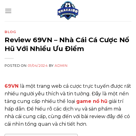
Skip
to
content
BLOG
Review 69VN – Nhà Cái Cá Cược Nổ
Hũ Với Nhiều Ưu Điểm
POSTED ON
01/04/2024
BY
ADMIN
69VN
là một trang web cá cược trực tuyến được rất
nhiều người yêu thích và tin tưởng. Đây là một nền
tảng cung cấp nhiều thể loại
game nổ hũ
giải trí
hấp dẫn. Để hiểu rõ các dịch vụ và sản phẩm mà
nhà cái cung cấp, cùng đến với bài review đây để có
cái nhìn tổng quan và chi tiết hơn.