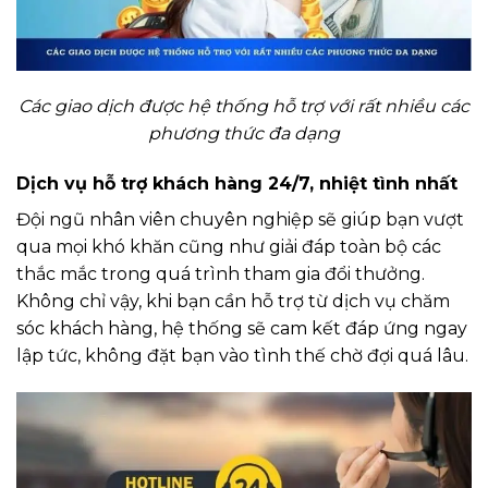
Các giao dịch được hệ thống hỗ trợ với rất nhiều các
phương thức đa dạng
Dịch vụ hỗ trợ khách hàng 24/7, nhiệt tình nhất
Đội ngũ nhân viên chuyên nghiệp sẽ giúp bạn vượt
qua mọi khó khăn cũng như giải đáp toàn bộ các
thắc mắc trong quá trình tham gia đổi thưởng.
Không chỉ vậy, khi bạn cần hỗ trợ từ dịch vụ chăm
sóc khách hàng, hệ thống sẽ cam kết đáp ứng ngay
lập tức, không đặt bạn vào tình thế chờ đợi quá lâu.