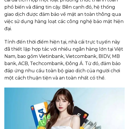
phổ biến và đáng tin cậy. Bên cạnh đó, hệ thống
giao dịch được đảm bảo về mặt an toàn thông qua
việc sử dụng hàng loạt các công nghệ bảo mật hiện
đại.
Tính đến thời điểm hiện tại, nhà cái trực tuyến này
đã thiết lập hợp tác với nhiều ngân hàng lớn tại Việt
Nam, bao gồm Vietinbank, Vietcombank, BIDV, MB
bank, ACB, Techcombank, Đông Á. Từ đó, đảm bảo
đáp ứng nhu cầu toàn bộ giao dịch của người chơi
một cách thuận tiện và an toàn nhất có thể.