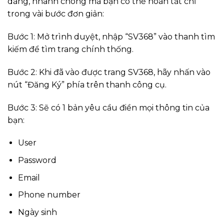
dàng, nhanh chóng mà bạn có thể hoàn tất chỉ
trong vài bước đơn giản:
Bước 1: Mở trình duyệt, nhập “SV368” vào thanh tìm
kiếm để tìm trang chính thống.
Bước 2: Khi đã vào được trang SV368, hãy nhấn vào
nút “Đăng Ký” phía trên thanh công cụ.
Bước 3: Sẽ có 1 bản yêu cầu điền mọi thông tin của
bạn:
User
Password
Email
Phone number
Ngày sinh