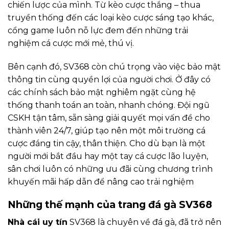
chiến lược của mình. Từ kèo cược thắng – thua
truyền thống đến các loại kèo cược sáng tạo khác,
cổng game luôn nỗ lực đem đến những trải
nghiệm cá cược mới mẻ, thú vị.
Bên cạnh đó, SV368 còn chú trọng vào việc bảo mật
thông tin cùng quyền lợi của người chơi. Ở đây có
các chính sách bảo mật nghiêm ngặt cùng hệ
thống thanh toán an toàn, nhanh chóng. Đội ngũ
CSKH tận tâm, sẵn sàng giải quyết mọi vấn đề cho
thành viên 24/7, giúp tạo nên một môi trường cá
cược đáng tin cậy, thân thiện. Cho dù bạn là một
người mới bắt đầu hay một tay cá cược lão luyện,
sân chơi luôn có những ưu đãi cùng chương trình
khuyến mãi hấp dẫn để nâng cao trải nghiệm
Những thế mạnh của trang đá gà SV368
Nhà cái uy tín
SV368 là chuyên về đá gà, đã trở nên