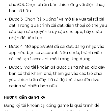
cho iOS. Chọn phiên bản thích ứng với điện thoại
bạn sở hữu.
Bước 3: Chọn “tải xuống” và mở file vừa tải rồi cài
đặt. Trong quá trình cài đặt, điện thoại có thể yêu
cầu bạn cấp quyền truy cập cho app; hãy chấp
nhận để tiếp tục.
Bước 4: Mở app SV368 đã cài đặt, đăng nhập vào
app nếu bạn có account. Nếu chưa, thành viên
có thể tạo 1 account mới trong ứng dụng.
Bước 5: Với tài khoản đã được đăng nhập, giờ đây
bạn có thể khám phá, tham gia vào các trò chơi
yêu thích trên đây. Từ cá độ thể thao đến live
casino và nhiều hơn nữa.
Hướng dẫn đăng ký
Đăng ký tài khoản tại cổng game là quá trình dễ