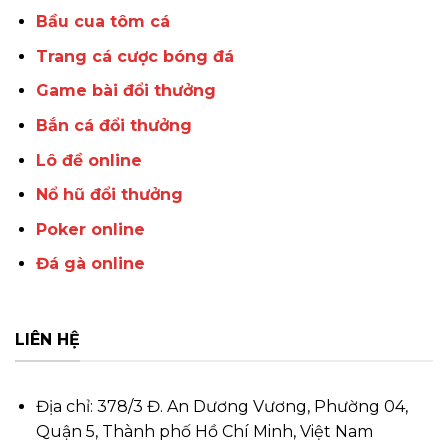
Bầu cua tôm cá
Trang cá cược bóng đá
Game bài đổi thưởng
Bắn cá đổi thưởng
Lô đề online
Nổ hũ đổi thưởng
Poker online
Đá gà online
LIÊN HỆ
Địa chỉ: 378/3 Đ. An Dương Vương, Phường 04,
Quận 5, Thành phố Hồ Chí Minh, Việt Nam