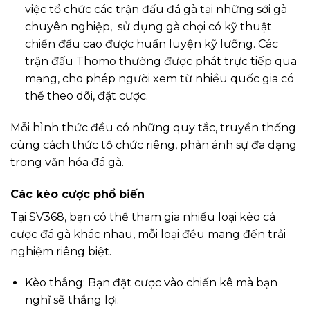
việc tổ chức các trận đấu đá gà tại những sới gà
chuyên nghiệp, sử dụng gà chọi có kỹ thuật
chiến đấu cao được huấn luyện kỹ lưỡng. Các
trận đấu Thomo thường được phát trực tiếp qua
mạng, cho phép người xem từ nhiều quốc gia có
thể theo dõi, đặt cược.
Mỗi hình thức đều có những quy tắc, truyền thống
cùng cách thức tổ chức riêng, phản ánh sự đa dạng
trong văn hóa đá gà.
Các kèo cược phổ biến
Tại SV368, bạn có thể tham gia nhiều loại kèo cá
cược đá gà khác nhau, mỗi loại đều mang đến trải
nghiệm riêng biệt.
Kèo thắng: Bạn đặt cược vào chiến kê mà bạn
nghĩ sẽ thắng lợi.