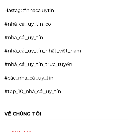
Hastag: #nhacaiuytin
#nhà_cái_uy_tín_co
#nhà_cái_uy_tín
#nhà_cái_uy_tín_nhất_việt_nam
#nhà_cái_uy_tín_trực_tuyến
#các_nhà_cái_uy_tín
#top_10_nhà_cái_uy_tín
VỀ CHÚNG TÔI