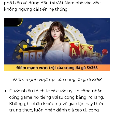
phổ biến và đứng đầu tại Việt Nam nhờ vào việc
không ngừng cải tiến hệ thống.
Điểm mạnh vượt trội của trang đá gà SV368
Được nhiều tổ chức cá cược uy tín công nhận,
cổng game nổi tiếng với sự công bằng, rõ ràng.
Không ghi nhận khiếu nại về gian lận hay thiếu
trung thực, luôn nhận đánh giá cao từ cộng