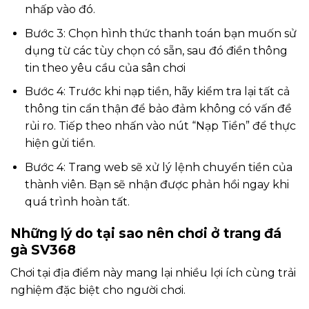
nhấp vào đó.
Bước 3: Chọn hình thức thanh toán bạn muốn sử
dụng từ các tùy chọn có sẵn, sau đó điền thông
tin theo yêu cầu của sân chơi
Bước 4: Trước khi nạp tiền, hãy kiểm tra lại tất cả
thông tin cẩn thận để bảo đảm không có vấn đề
rủi ro. Tiếp theo nhấn vào nút “Nạp Tiền” để thực
hiện gửi tiền.
Bước 4: Trang web sẽ xử lý lệnh chuyển tiền của
thành viên. Bạn sẽ nhận được phản hồi ngay khi
quá trình hoàn tất.
Những lý do tại sao nên chơi ở trang đá
gà SV368
Chơi tại địa điểm này mang lại nhiều lợi ích cùng trải
nghiệm đặc biệt cho người chơi.