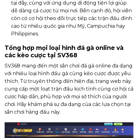
tại đây, cùng với ứng dụng di động tiện lợi giúp
dễ dàng cá cược từ mọi nơi. Bên cạnh đó, hội viên
còn có cơ hội theo dõi trực tiếp các trận đấu đỉnh
cao từ nhiều quốc gia như Mỹ, Campuchia hay
Philippines.
Tổng hợp mọi loại hình đá gà online và
các kèo cược tại SV368
SV368 mang đến một sân chơi đá gà online đa dạng
với nhiều loại hình đấu gà cùng kèo cược được yêu
thích. Từ truyền thống đến hiện đại, trang web này
cung cấp một loạt trận đấu kịch tính cùng cơ hội cá
cược hấp dẫn, phù hợp với mọi sở thích của người
chơi. Hãy khám phá sự đa dạng của các lựa chọn tại
sân chơi hàng đầu này.