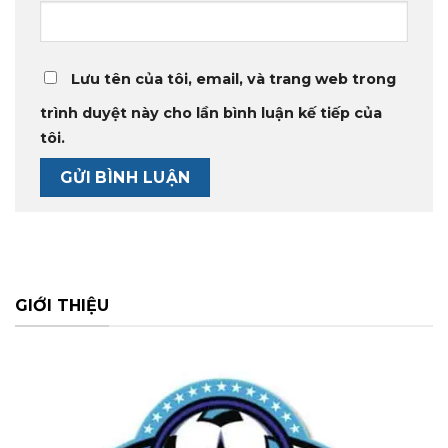
Lưu tên của tôi, email, và trang web trong
trình duyệt này cho lần bình luận kế tiếp của
tôi.
GIỚI THIỆU