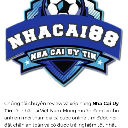
Chúng tôi chuyên review và xếp hạng
Nhà Cái Uy
Tín
tốt nhất tại Việt Nam. Mong muốn đem lại cho
anh em mới tham gia cá cược online tìm được nơi
đặt chân an toàn và có được trải nghiệm tốt nhất.