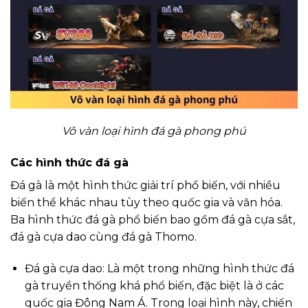
Vô vàn loại hình đá gà phong phú
Các hình thức đá gà
Đá gà là một hình thức giải trí phổ biến, với nhiều
biến thể khác nhau tùy theo quốc gia và văn hóa.
Ba hình thức đá gà phổ biến bao gồm đá gà cựa sắt,
đá gà cựa dao cùng đá gà Thomo.
Đá gà cựa dao: Là một trong những hình thức đá
gà truyền thống khá phổ biến, đặc biệt là ở các
quốc gia Đông Nam Á. Trong loại hình này, chiến